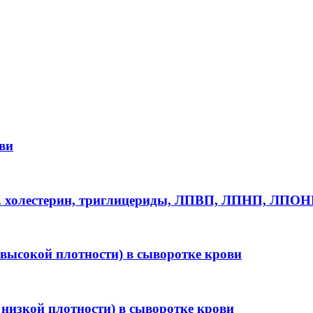
ви
щ. холестерин, триглицериды, ЛПВП, ЛПНП, ЛПОН
высокой плотности) в сыворотке крови
низкой плотности) в сыворотке крови