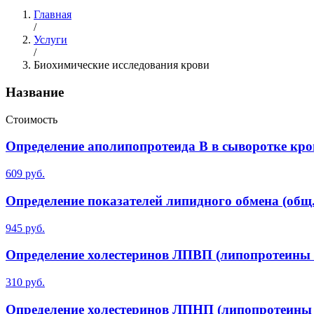
Главная
/
Услуги
/
Биохимические исследования крови
Название
Стоимость
Определение аполипопротеида В в сыворотке кро
609 руб.
Определение показателей липидного обмена (об
945 руб.
Определение холестеринов ЛПВП (липопротеины 
310 руб.
Определение холестеринов ЛПНП (липопротеины 