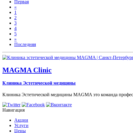
Первая
«
1
2
3
4
5
»
Последняя
MAGMA Clinic
Клиника Эстетической медицины
Клиника Эстетической медицины MAGMA это команда профессион
Навигация
Акции
Услуги
Цены