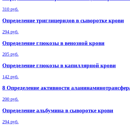
310 руб.
Определение триглицеридов в сыворотке крови
294 руб.
Определение глюкозы в венозной крови
205 руб.
Определение глюкозы в капиллярной крови
142 руб.
8 Определение активности аланинаминотрансфер
200 руб.
Определение альбумина в сыворотке крови
294 руб.