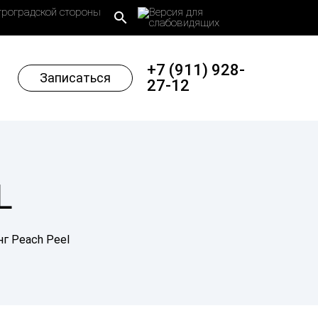
троградской стороны
search
+7 (911) 928-
Записаться
27-12
L
нг Peach Peel