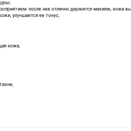
дуры;
оприятием: после нее отлично держится макияж, кожа в
ожи, улучшается ее тонус;
щая кожа;
такне;