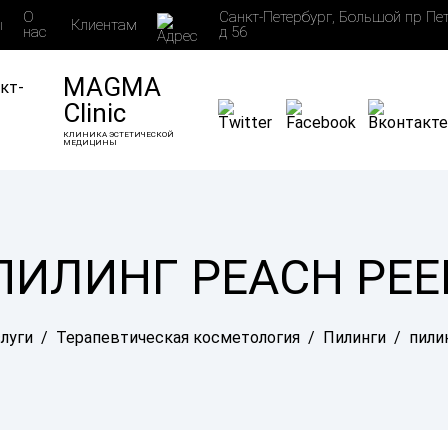
О
Санкт-Петербург, Большой пр Пе
ы
Клиентам
нас
д 56
MAGMA
Clinic
КЛИНИКА ЭСТЕТИЧЕСКОЙ
МЕДИЦИНЫ
ПИЛИНГ PEACH PEE
луги
/
Терапевтическая косметология
/
Пилинги
/
пили