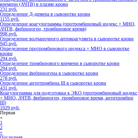
времени (АЧТВ) в плазме крови
231 руб.
Определение Д-димера в сыворотке крови
1155 руб.
Определение коагулограммы (протромбиновый индекс + МНО,
АЧТВ, фибриноген, тромбиновое время)
998 руб.
Определение волчаночного антикоагулянта в сыворотке крови
945 руб.
Определение протромбинового индекса + МНО в сыворотке
крови
294 руб.
Определение тромбинового времени в сыворотке крови
294 руб.
Определение фибриногена в сыворотке крови
278 руб.
Определение антитромбина III в сыворотке крови
431 руб.
Коагулограмма для подготовки к ЭКО (протромбиновый индекс
+ МНО, АЧТВ, фибриноген, тромбиновое время, антитромбин
III)
1029 руб.
Первая
«
1
2
»
Последняя