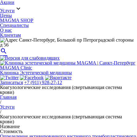
Акции
expand_more
Услуги
Цены
MAGMA SHOP
Специалисты
О нас
Клиентам
Санкт-Петербург, Большой пр Петроградской стороны
д 56
search
MAGMA Clinic
Клиника Эстетической медицины
Записаться
+7 (911) 928-27-12
Коагулологические исследования (свертывающая система
крови)
Главная
/
Услуги
/
Коагулологические исследования (свертывающая система
крови)
Название
Стоимость
Определение активированного частичного тромбопластинового