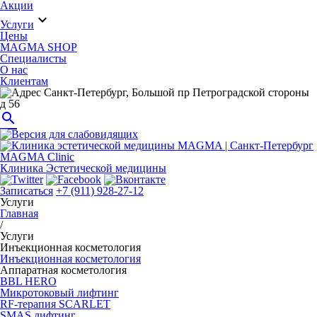
Акции
expand_more
Услуги
Цены
MAGMA SHOP
Специалисты
О нас
Клиентам
Санкт-Петербург, Большой пр Петроградской стороны
д 56
search
MAGMA Clinic
Клиника Эстетической медицины
Записаться
+7 (911) 928-27-12
Услуги
Главная
/
Услуги
Инъекционная косметология
Инъекционная косметология
Аппаратная косметология
BBL HERO
Микротоковый лифтинг
RF-терапия SCARLET
SMAS лифтинг