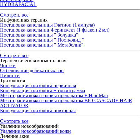
HYDRAFACIAL
Смотреть все
Инфузионная терапия
Постановка капельницы Глатион (1 ампула)
Постановка капельниц Феринжект (1 флакон 2 мл)
Постановка капельницы " Золушка"
Постановка капельницы " Постковид "
Постановка капельницы " Метаболик"
Смотреть все
Терапевтическая косметология
Чистки
Отбеливание деликатных зон
Пилинги
Трихология
Консультация трихолога первичная
Консультация трихолога + трихограмма
Мезотерапия кожи головы препаратом F-Hair Man
Мезотерапия кожи головы препаратом BIO CASCADE HAIR
ACTIVATOR
Консультация трихолога повторная
Смотреть все
Удаление новообразований
Удаление новообразований кожи
Лечение акне