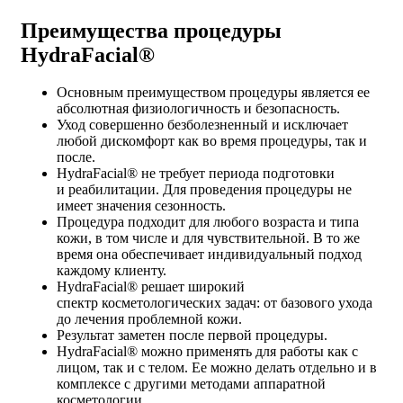
Преимущества процедуры
HydraFacial®
Основным преимуществом процедуры является ее
абсолютная
физиологичность и безопасность
.
Уход совершенно
безболезненный
и исключает
любой дискомфорт как во время процедуры, так и
после.
HydraFacial
®
не требует периода подготовки
и
реабилитации
. Для проведения процедуры не
имеет значения
сезонность
.
Процедура подходит для
любого возраста
и типа
кожи, в том числе и для чувствительной. В то же
время она обеспечивает индивидуальный подход
каждому клиенту.
HydraFacial
®
решает
широкий
спектр
косметологических задач: от базового ухода
до лечения проблемной кожи.
Результат заметен после
первой процедуры
.
HydraFacial
®
можно применять для работы как с
лицом, так и с телом. Ее можно делать отдельно и в
комплексе с другими методами аппаратной
косметологии.