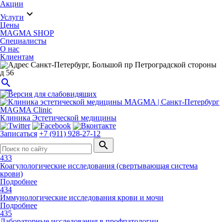
Акции
expand_more
Услуги
Цены
MAGMA SHOP
Специалисты
О нас
Клиентам
Санкт-Петербург, Большой пр Петроградской стороны
д 56
search
MAGMA Clinic
Клиника Эстетической медицины
Записаться
+7 (911) 928-27-12
search
433
Коагулологические исследования (свертывающая система
крови)
Подробнее
434
Иммунологические исследования крови и мочи
Подробнее
435
Лабораторные исследования в профпатологии